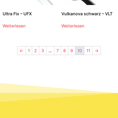
Ultra Fix – UFX
Vulkanova schwarz – VLT
Weiterlesen
Weiterlesen
←
1
2
3
…
7
8
9
10
11
→