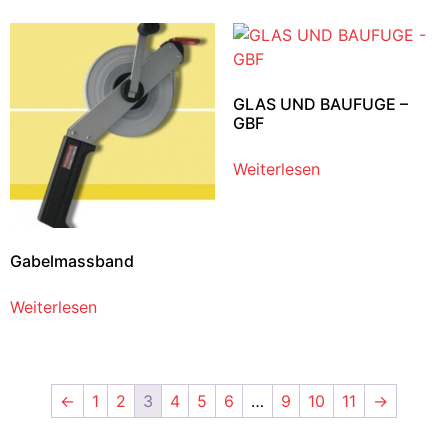
GLAS UND BAUFUGE –
GBF
Weiterlesen
Gabelmassband
Weiterlesen
←
1
2
3
4
5
6
…
9
10
11
→